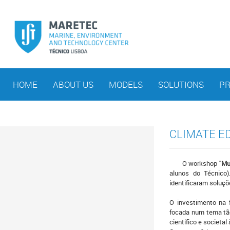
HOME
ABOUT US
MODELS
SOLUTIONS
PR
CLIMATE E
O workshop "
Mu
alunos do Técnico)
identificaram soluç
O investimento na 
focada num tema tão
científico e societa