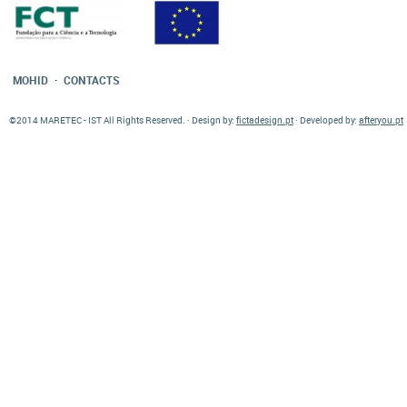
·
MOHID
CONTACTS
©2014 MARETEC - IST All Rights Reserved. · Design by:
fictadesign.pt
· Developed by:
afteryou.pt