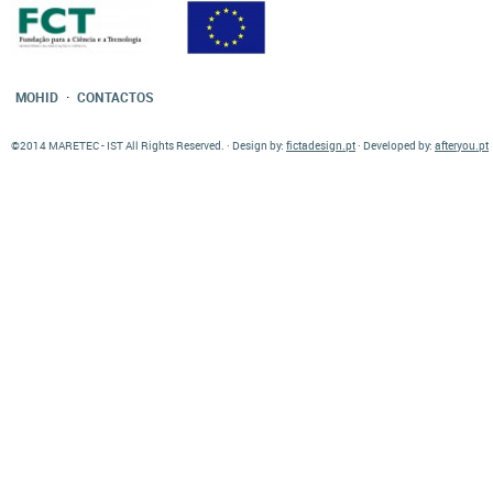
·
MOHID
CONTACTOS
©2014 MARETEC - IST All Rights Reserved. · Design by:
fictadesign.pt
· Developed by:
afteryou.pt