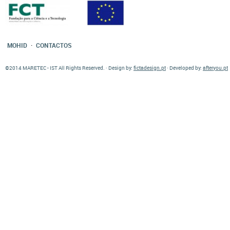
·
MOHID
CONTACTOS
©2014 MARETEC - IST All Rights Reserved. · Design by:
fictadesign.pt
· Developed by:
afteryou.pt