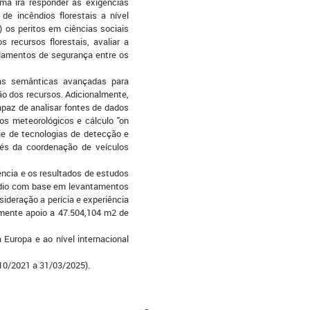
rma irá responder às exigências
de incêndios florestais a nível
ii) os peritos em ciências sociais
 recursos florestais, avaliar a
gulamentos de segurança entre os
as semânticas avançadas para
ão dos recursos. Adicionalmente,
paz de analisar fontes de dados
os meteorológicos e cálculo "on
rie de tecnologias de detecção e
vés da coordenação de veículos
ncia e os resultados de estudos
êndio com base em levantamentos
ideração a perícia e experiência
amente apoio a 47.504,104 m2 de
Europa e ao nível internacional
/10/2021 a 31/03/2025).